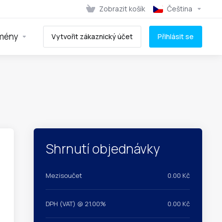
Zobrazit košík
Čeština
mény
Vytvořit zákaznický účet
Přihlásit se
Shrnutí objednávky
Mezisoučet
0.00 Kč
DPH (VAT) @ 21.00%
0.00 Kč