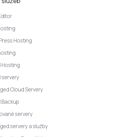
 služeb
ditor
osting
ress Hosting
hosting
 Hosting
 servery
ged Cloud Servery
d Backup
ované servery
ed servery a služby