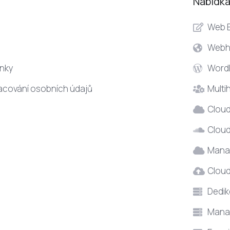
Nabídka
Web E
Webh
nky
WordP
acování osobních údajů
Multi
Cloud
Cloud
Mana
Clou
Dedik
Manag