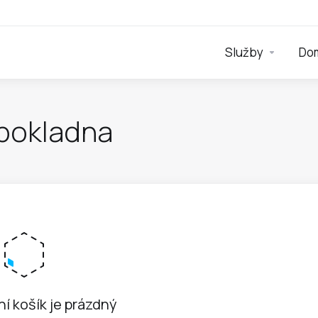
Služby
Do
 pokladna
í košík je prázdný